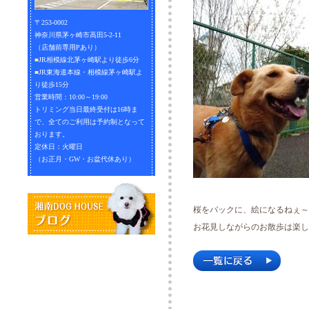
〒253-0002
神奈川県茅ヶ崎市高田5-2-11
（店舗前専用Pあり）
■
JR相模線北茅ヶ崎駅より徒歩6分
■
JR東海道本線・相模線茅ヶ崎駅よ
り徒歩15分
営業時間：10:00～19:00
トリミング当日最終受付は16時ま
で、全てのご利用は予約制となって
おります。
定休日：火曜日
（お正月・GW・お盆代休あり）
桜をバックに、絵になるねぇ～
お花見しながらのお散歩は楽し