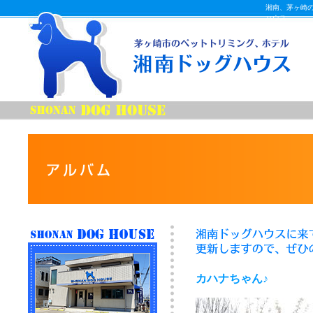
湘南、茅ヶ崎
ハウス
カハナちゃん♪