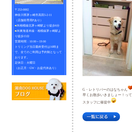
〒253-0002
神奈川県茅ヶ崎市高田5-2-11
（店舗前専用Pあり）
■
JR相模線北茅ヶ崎駅より徒歩6分
■
JR東海道本線・相模線茅ヶ崎駅よ
り徒歩15分
営業時間：10:00～19:00
トリミング当日最終受付は16時ま
で、全てのご利用は予約制となって
おります。
定休日：火曜日
（お正月・GW・お盆代休あり）
G・レトリバーのはなちゃん
早くお散歩いきましょー！って
スタッフに催促中