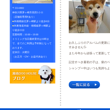
〒253-0002
神奈川県茅ヶ崎市高田5-2-11
（店舗前専用Pあり）
■
JR相模線北茅ヶ崎駅より徒歩6分
■
JR東海道本線・相模線茅ヶ崎駅よ
り徒歩15分
営業時間：10:00～19:00
トリミング当日最終受付は16時ま
お久しぶりのアルバムの更新に
で、全てのご利用は予約制となって
すみません💦
おります。
定休日：火曜日
また今年から頑張って更新して
（お正月・GW・お盆代休あり）
記念すべき最初の子は、柴のベ
シャンプー中はいつも気持ちよ